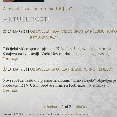
Zahvalnica za album "Crno i Bijelo"
OBJAVLJEN NOVI VIDEO SPOT ZA PJESMU "KAKO
JANUARY 09
BEZ SARAJEVA"
Oficijelni video spot za pjesmu "Kako bez Sarajeva" koji je sniman u
Sarajevu na Bascarsiji, Vrelu Bosne i drugim lokacijama, izasao je u
Opširnije
OBJAVLJEN SPOT ZA PJESMU "CRNO I BIJELO"
JANUARY 09
Novi spot za naslovnu pjesmu sa albuma "Crno i Bijelo" objavljen je
produkciji RTV USK. Spot je sniman u Koblenzu - Njemacka.
»
Opširnije
‹ prethodna
2 of 3
iduća ›
Copyright © 2011 Hilmija Dervišić - website by:
inservio web solutions