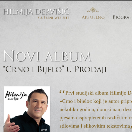
Skip to main content
službeni
web
Prvi studijski album Hilmije D
»Crno i bijelo« koji je autor prip
nekoliko godina, donosi nam dese
pjesama isprepletenih različitim
stilovima i slikovitim tekstovima